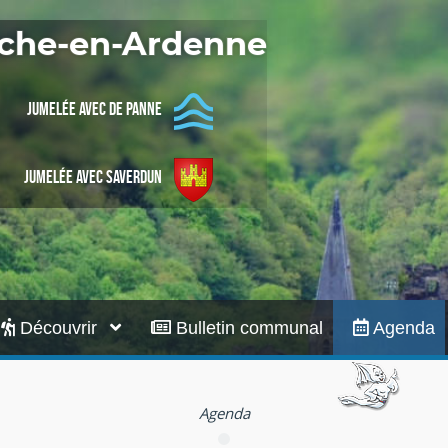
Infos pratiques
Roche-en-Ardenne
Jumelée avec De Panne
Jumelée avec Saverdun
Découvrir
Bulletin communal
Agenda
Agenda