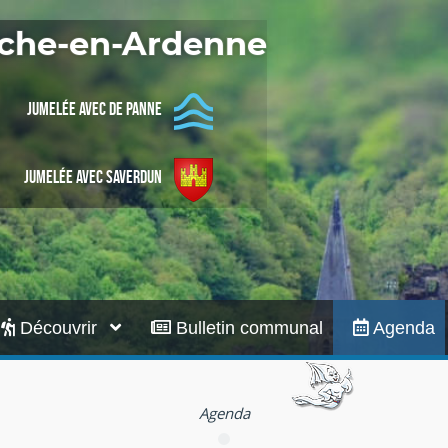
Infos pratiques
Roche-en-Ardenne
Jumelée avec De Panne
Jumelée avec Saverdun
Découvrir
Bulletin communal
Agenda
Agenda