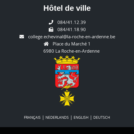
Hôtel de ville
084/41.12.39
084/41.18.90
college.echevinal@la-roche-en-ardenne.be
Place du Marché 1
6980 La Roche-en-Ardenne
|
|
|
FRANÇAIS
NEDERLANDS
ENGLISH
DEUTSCH