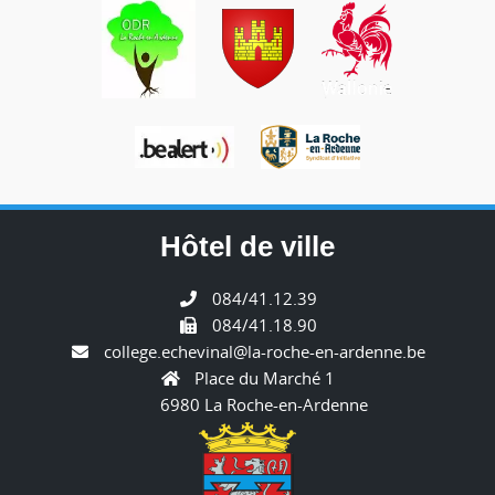
Hôtel de ville
084/41.12.39
084/41.18.90
college.echevinal@la-roche-en-ardenne.be
Place du Marché 1
6980 La Roche-en-Ardenne