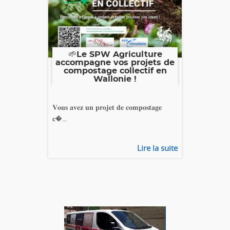
🌱Le SPW Agriculture
accompagne vos projets de
compostage collectif en
Wallonie !
𝐕𝐨𝐮𝐬 𝐚𝐯𝐞𝐳 𝐮𝐧 𝐩𝐫𝐨𝐣𝐞𝐭 𝐝𝐞 𝐜𝐨𝐦𝐩𝐨𝐬𝐭𝐚𝐠𝐞
𝐜�...
Lire la suite