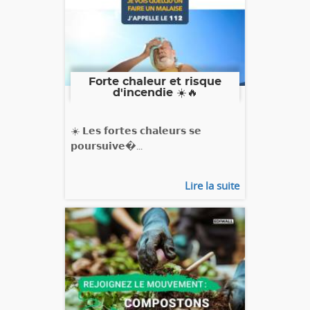
Forte chaleur et risque
d'incendie ☀️🔥
☀️ 𝗟𝗲𝘀 𝗳𝗼𝗿𝘁𝗲𝘀 𝗰𝗵𝗮𝗹𝗲𝘂𝗿𝘀 𝘀𝗲
𝗽𝗼𝘂𝗿𝘀𝘂𝗶𝘃𝗲�...
Lire la suite