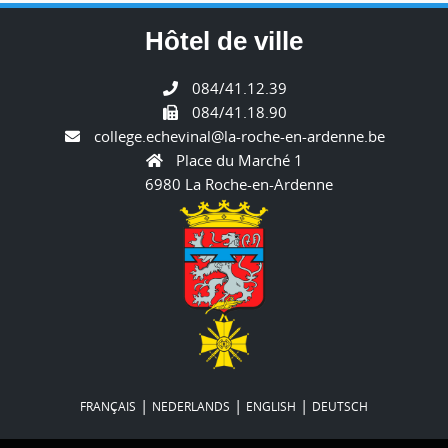
Hôtel de ville
084/41.12.39
084/41.18.90
college.echevinal@la-roche-en-ardenne.be
Place du Marché 1
6980 La Roche-en-Ardenne
|
|
|
FRANÇAIS
NEDERLANDS
ENGLISH
DEUTSCH