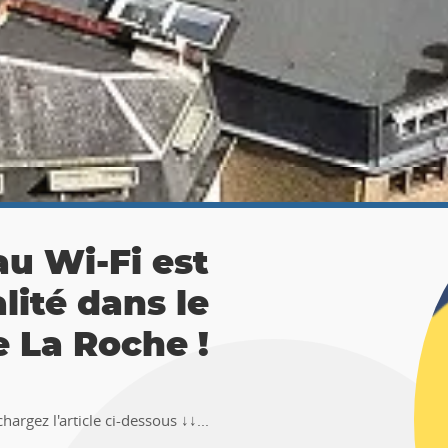
 La Roche :
ésor 🚶‍♀🚶‍♂
TEMUS "Pierre et Légendes" de La
en-Ardenne !!Téléchargez l�...