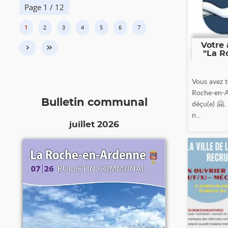
Page 1 / 12
1
2
3
4
5
6
7
Votre 
›
»
"La R
Vous avez t
Roche-en-A
Bulletin communal
déçu(e) 🤗.
n...
juillet 2026