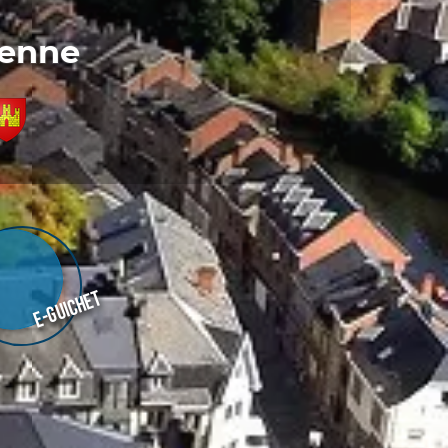
denne
E-guichet