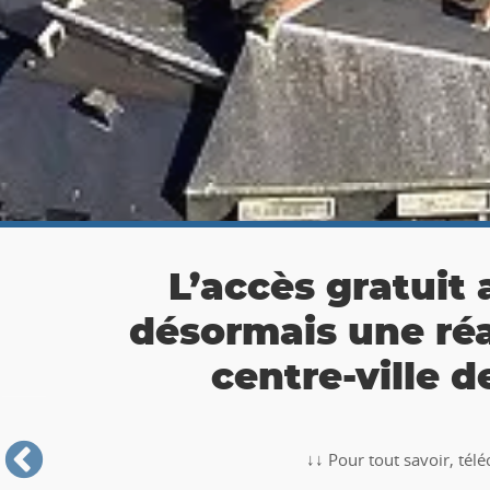
👉 Balade Totemus à
Partez à la chasse au tr
🥾🚶‍♂️‍➡️ ‼ Partez à la chasse au trésor avec la balade TO
Roche-