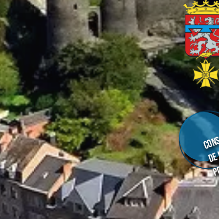
Cons
de
p