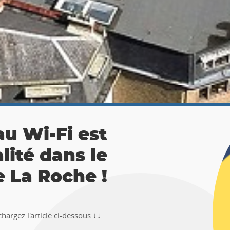
 La Roche :
ésor 🚶‍♀🚶‍♂
TEMUS "Pierre et Légendes" de La
en-Ardenne !!Téléchargez l�...