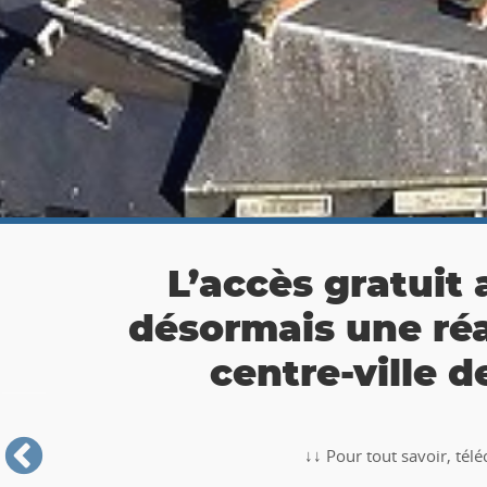
👉 Balade Totemus à
Partez à la chasse au tr
🥾🚶‍♂️‍➡️ ‼ Partez à la chasse au trésor avec la balade TO
Roche-