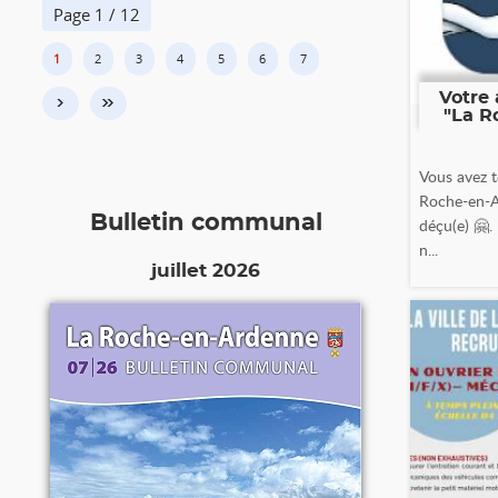
Page 1 / 12
1
2
3
4
5
6
7
Votre 
›
»
"La R
Vous avez t
Roche-en-A
Bulletin communal
déçu(e) 🤗.
n...
juillet 2026