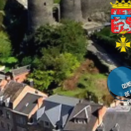
Cons
de
p