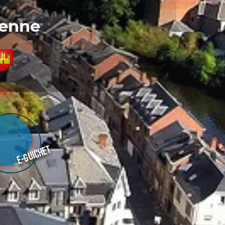
denne
E-guichet