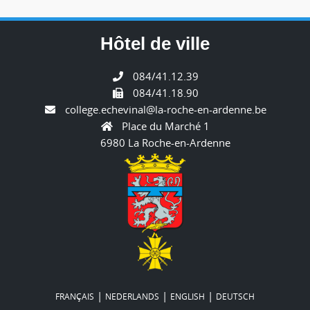
Hôtel de ville
084/41.12.39
084/41.18.90
college.echevinal@la-roche-en-ardenne.be
Place du Marché 1
6980 La Roche-en-Ardenne
|
|
|
FRANÇAIS
NEDERLANDS
ENGLISH
DEUTSCH