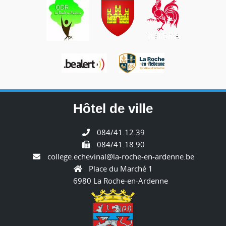
Hôtel de ville
084/41.12.39
084/41.18.90
college.echevinal@la-roche-en-ardenne.be
Place du Marché 1
6980 La Roche-en-Ardenne