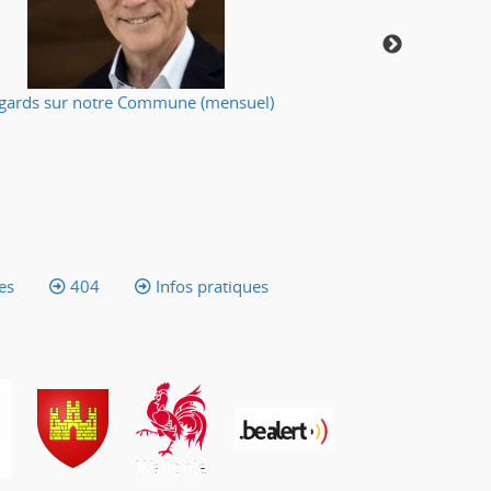
gards sur notre Commune (mensuel)
Votre applic
es
404
Infos pratiques