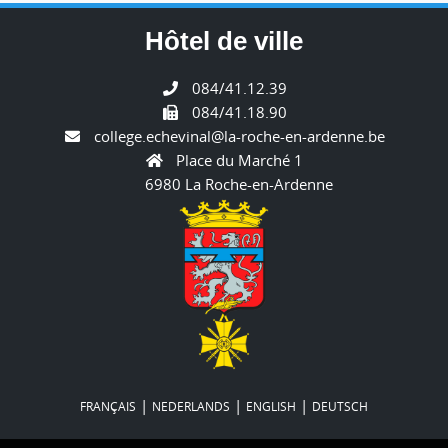
Hôtel de ville
084/41.12.39
084/41.18.90
college.echevinal@la-roche-en-ardenne.be
Place du Marché 1
6980 La Roche-en-Ardenne
|
|
|
FRANÇAIS
NEDERLANDS
ENGLISH
DEUTSCH