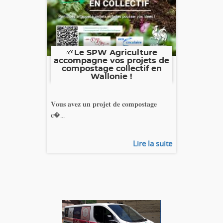
🌱Le SPW Agriculture
accompagne vos projets de
compostage collectif en
Wallonie !
𝐕𝐨𝐮𝐬 𝐚𝐯𝐞𝐳 𝐮𝐧 𝐩𝐫𝐨𝐣𝐞𝐭 𝐝𝐞 𝐜𝐨𝐦𝐩𝐨𝐬𝐭𝐚𝐠𝐞
𝐜�...
Lire la suite