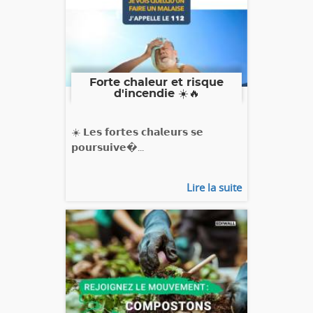
Forte chaleur et risque
d'incendie ☀️🔥
☀️ 𝗟𝗲𝘀 𝗳𝗼𝗿𝘁𝗲𝘀 𝗰𝗵𝗮𝗹𝗲𝘂𝗿𝘀 𝘀𝗲
𝗽𝗼𝘂𝗿𝘀𝘂𝗶𝘃𝗲�...
Lire la suite