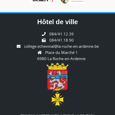
Hôtel de ville
084/41.12.39
084/41.18.90
college.echevinal@la-roche-en-ardenne.be
Place du Marché 1
6980 La Roche-en-Ardenne