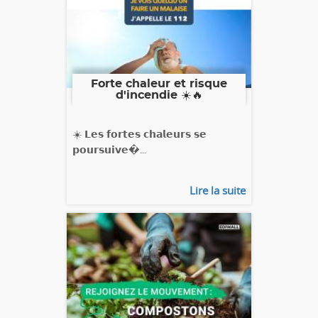
Forte chaleur et risque
d'incendie ☀️🔥
☀️ 𝗟𝗲𝘀 𝗳𝗼𝗿𝘁𝗲𝘀 𝗰𝗵𝗮𝗹𝗲𝘂𝗿𝘀 𝘀𝗲
𝗽𝗼𝘂𝗿𝘀𝘂𝗶𝘃𝗲�...
Lire la suite