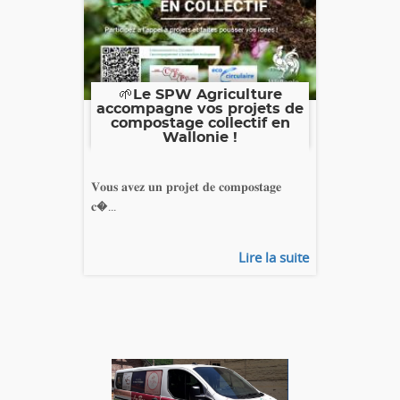
🌱Le SPW Agriculture
accompagne vos projets de
compostage collectif en
Wallonie !
𝐕𝐨𝐮𝐬 𝐚𝐯𝐞𝐳 𝐮𝐧 𝐩𝐫𝐨𝐣𝐞𝐭 𝐝𝐞 𝐜𝐨𝐦𝐩𝐨𝐬𝐭𝐚𝐠𝐞
𝐜�...
Lire la suite