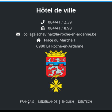
Hôtel de ville
084/41.12.39
084/41.18.90
college.echevinal@la-roche-en-ardenne.be
Place du Marché 1
6980 La Roche-en-Ardenne
|
|
|
FRANÇAIS
NEDERLANDS
ENGLISH
DEUTSCH