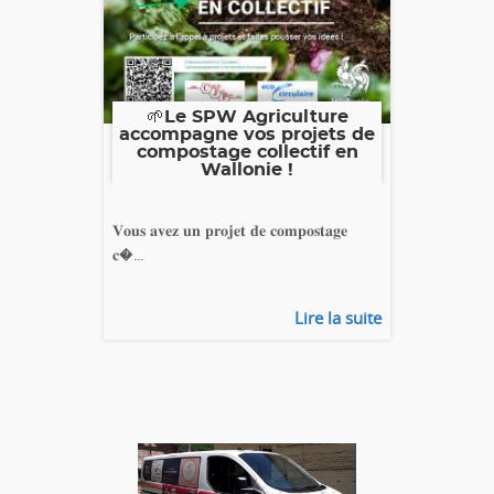
🌱Le SPW Agriculture
accompagne vos projets de
compostage collectif en
Wallonie !
𝐕𝐨𝐮𝐬 𝐚𝐯𝐞𝐳 𝐮𝐧 𝐩𝐫𝐨𝐣𝐞𝐭 𝐝𝐞 𝐜𝐨𝐦𝐩𝐨𝐬𝐭𝐚𝐠𝐞
𝐜�...
Lire la suite