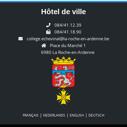
Hôtel de ville
084/41.12.39
084/41.18.90
college.echevinal@la-roche-en-ardenne.be
Place du Marché 1
6980 La Roche-en-Ardenne
|
|
|
FRANÇAIS
NEDERLANDS
ENGLISH
DEUTSCH