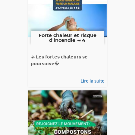
Forte chaleur et risque
d'incendie ☀️🔥
☀️ 𝗟𝗲𝘀 𝗳𝗼𝗿𝘁𝗲𝘀 𝗰𝗵𝗮𝗹𝗲𝘂𝗿𝘀 𝘀𝗲
𝗽𝗼𝘂𝗿𝘀𝘂𝗶𝘃𝗲�...
Lire la suite