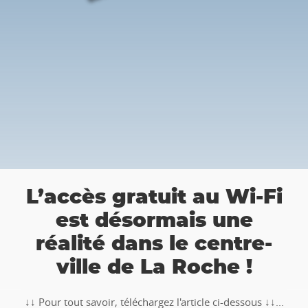
👉 Balade Totemus à La
Fi
Roche : Partez à la
chasse au trésor 🚶‍♀🚶‍♂
-
🥾🚶‍♂️‍➡️ ‼ Partez à la chasse au trésor avec la balade
TOTEMUS "Pierre et Légendes" de La Roche-en-
↓↓...
Ardenne !!Téléchargez l�...