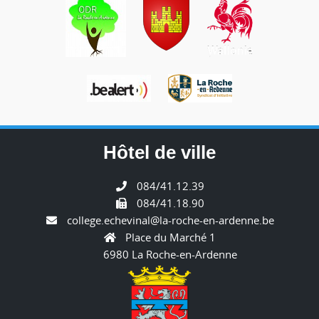
Hôtel de ville
084/41.12.39
084/41.18.90
college.echevinal@la-roche-en-ardenne.be
Place du Marché 1
6980 La Roche-en-Ardenne