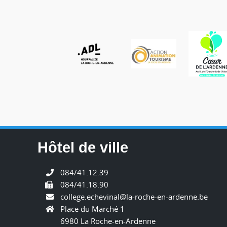
Hôtel de ville
084/41.12.39
084/41.18.90
college.echevinal@la-roche-en-ardenne.be
Place du Marché 1
6980 La Roche-en-Ardenne