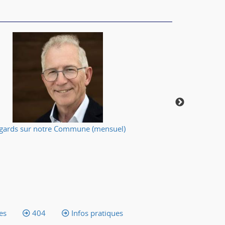
gards sur notre Commune (mensuel)
Votre applic
es
404
Infos pratiques